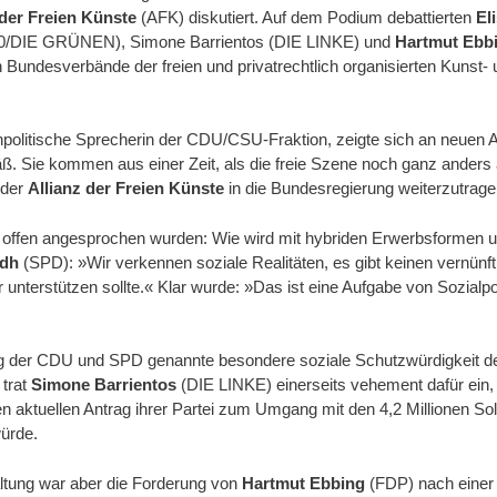
 der Freien Künste
(AFK) diskutiert. Auf dem Podium debattierten
El
/DIE GRÜNEN), Simone Barrientos (DIE LINKE) und
Hartmut Ebb
ndesverbände der freien und privatrechtlich organisierten Kunst- u
npolitische Sprecherin der CDU/CSU-Fraktion, zeigte sich an neuen A
ß. Sie kommen aus einer Zeit, als die freie Szene noch ganz anders
 der
Allianz der Freien Künste
in die Bundesregierung weiterzutrage
n offen angesprochen wurden: Wie wird mit hybriden Erwerbsformen
ndh
(SPD): »Wir verkennen soziale Realitäten, es gibt keinen vernün
unterstützen sollte.« Klar wurde: »Das ist eine Aufgabe von Sozialpol
rag der CDU und SPD genannte besondere soziale Schutzwürdigkeit 
 trat
Simone Barrientos
(DIE LINKE) einerseits vehement dafür ein, 
en aktuellen Antrag ihrer Partei zum Umgang mit den 4,2 Millionen So
ürde.
ltung war aber die Forderung von
Hartmut Ebbing
(FDP) nach einer 