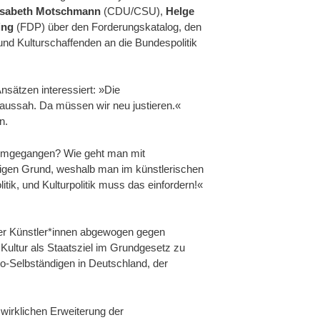
isabeth Motschmann
(CDU/CSU),
Helge
ing
(FDP) über den Forderungskatalog, den
nd Kulturschaffenden an die Bundespolitik
nsätzen interessiert: »Die
 aussah. Da müssen wir neu justieren.«
n.
 umgegangen? Wie geht man mit
ftigen Grund, weshalb man im künstlerischen
itik, und Kulturpolitik muss das einfordern!«
der Künstler*innen abgewogen gegen
Kultur als Staatsziel im Grundgesetz zu
lo-Selbständigen in Deutschland, der
wirklichen Erweiterung der