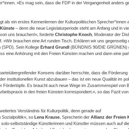
er*innen. »Es mag sein, dass die FDP in der Vergangenheit anders g
t als ein erstes Kennenlernen der Kulturpolitischen Sprecher*innen 
n Künste
– denn die neue Legislaturperiode steht am Anfang und in vie
von uns brauchen!«, forderte
Christophe Knoch
, Moderator der Disk
 »Wir brauchen eine Art runden Tisch. Erklären wir uns gegenseitig 
h
(SPD). Sein Kollege
Erhard Grundl
(BÜNDNIS 90/DIE GRÜNEN) gin
chuss eine Anhörung mit den Freien Künsten machen und dann eine pa
parteiübergreifender Konsens darüber herrschte, dass die Förderung
er institutionellen Kunst abzubauen – das ist ein neue Qualität im p
g der Fördertöpfe. Es braucht auch neue Wege im Zusammenspiel von
rbeitspraxis in den freien Künsten korrespondiert.«, so das Fazit vo
itertes Verständnis für Kulturpolitik, denn gerade auf
 Sozialpolitik«, so
Lena Krause
, Sprecherin der
Allianz der Freien
ür solo-selbstständige Künstlerinnen und Künstler müssen auch auf 