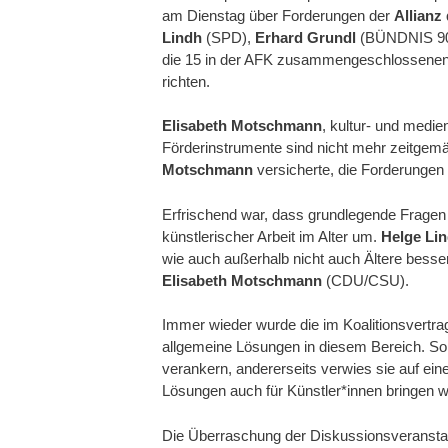
am Dienstag über Forderungen der
Allianz
Lindh
(SPD),
Erhard Grundl
(BÜNDNIS 90
die 15 in der AFK zusammengeschlossenen Bu
richten.
Elisabeth Motschmann
, kultur- und medie
Förderinstrumente sind nicht mehr zeitgemä
Motschmann
versicherte, die Forderungen
Erfrischend war, dass grundlegende Frage
künstlerischer Arbeit im Alter um.
Helge Li
wie auch außerhalb nicht auch Ältere besser 
Elisabeth Motschmann
(CDU/CSU).
Immer wieder wurde die im Koalitionsvert
allgemeine Lösungen in diesem Bereich. So
verankern, andererseits verwies sie auf ein
Lösungen auch für Künstler*innen bringen w
Die Überraschung der Diskussionsveransta