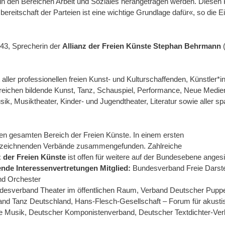
en in den Bereichen Arbeit und Soziales herangetragen werden. Diese
ereitschaft der Parteien ist eine wichtige Grundlage dafür«, so die
 43, Sprecherin der
Allianz der Freien Künste
Stephan Behrmann
(
aller professionellen freien Kunst- und Kulturschaffenden, Künstler*
Bereichen bildende Kunst, Tanz, Schauspiel, Performance, Neue Medie
k, Musiktheater, Kinder- und Jugendtheater, Literatur sowie aller sp
den gesamten Bereich der Freien Künste. In einem ersten
terzeichnenden Verbände zusammengefunden. Zahlreiche
z der Freien Künste
ist offen für weitere auf der Bundesebene anges
ende Interessenvertretungen Mitglied:
Bundesverband Freie Darste
nd Orchester
desverband Theater im öffentlichen Raum, Verband Deutscher Puppen
d Tanz Deutschland, Hans-Flesch-Gesellschaft – Forum für akustis
he Musik, Deutscher Komponistenverband, Deutscher Textdichter-Ver