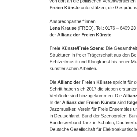
von dort an die politischen Verantwortlich
Freien Künste
unterstützen, die Gesprächsb
Ansprechpartner*innen:
Lena Krause
(FREO), Tel.: 0176 – 6409 28
der
Allianz der Freien Künste
Freie Künste/Freie Szene:
Die Gesamtheit 
Strukturen in freier Trägerschaft aus den 
Echtzeitmusik und Klangkunst bis neuer Musi
künstlerischen Arbeiten.
Die
Allianz der Freien Künste
spricht für 
Schritt haben sich 2017 die sieben erstun
Verbände sind hinzugekommen. Die
Allian
In der
Allianz der Freien Künste
sind
folg
Jazzmusiker, Verein für Freie Ensembles u
in Deutschland, Bund der Szenografen, Bun
Bundesverband Tanz in Schulen, Dachverban
Deutsche Gesellschaft für Elektroakustisc