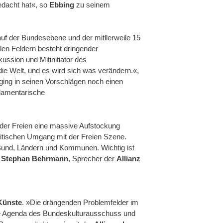
edacht hat«, so
Ebbing
zu seinem
auf der Bundesebene und der mitllerweile 15
len Feldern besteht dringender
ussion und Mitinitiator des
die Welt, und es wird sich was verändern.«,
g in seinen Vorschlägen noch einen
rlamentarische
 der Freien eine massive Aufstockung
olitischen Umgang mit der Freien Szene.
 Bund, Ländern und Kommunen. Wichtig ist
n
Stephan Behrmann
, Sprecher der
Allianz
 Künste
. »Die drängenden Problemfelder im
die Agenda des Bundeskulturausschuss und