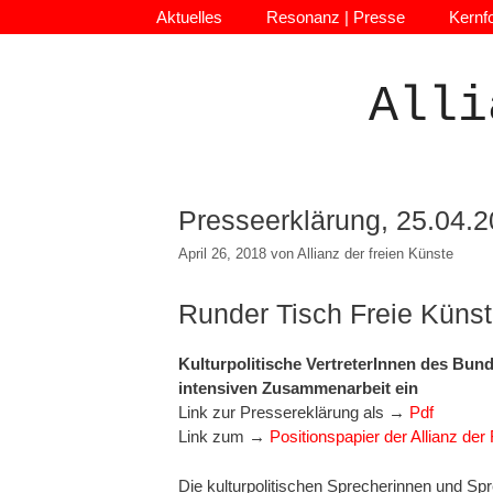
Zum
Aktuelles
Resonanz | Presse
Kernf
Inhalt
springen
Alli
Presseerklärung, 25.04.
April 26, 2018
von
Allianz der freien Künste
Runder Tisch Freie Küns
Kulturpolitische VertreterInnen des Bund
intensiven Zusammenarbeit ein
Link zur Pressereklärung als →
Pdf
Link zum →
Positionspapier der Allianz der 
Die kulturpolitischen Sprecherinnen und S