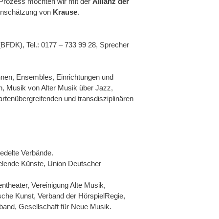
n Prozess möchten wir mit der
Allianz der
 Einschätzung von
Krause
.
BFDK), Tel.: 0177 – 733 99 28, Sprecher
innen, Ensembles, Einrichtungen und
n, Musik von Alter Musik über Jazz,
artenübergreifenden und transdisziplinären
iedelte Verbände.
lende Künste, Union Deutscher
theater, Vereinigung Alte Musik,
che Kunst, Verband der HörspielRegie,
band, Gesellschaft für Neue Musik.