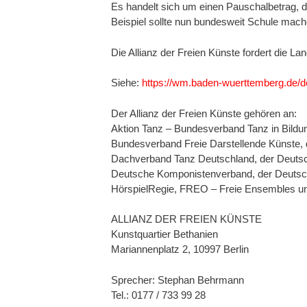
Es handelt sich um einen Pauschalbetrag, d
Beispiel soll­te nun bundesweit Schule mach
Die Allianz der Freien Künste fordert die 
Siehe:
https://wm.baden-wuerttemberg.de/de
Der Allianz der Freien Künste gehören an:
Aktion Tanz – Bundesverband Tanz in Bildun
Bundesverband Freie Dar­stellende Künste, 
Dachverband Tanz Deutschland, der Deutsche
Deutsche Kompo­nis­tenverband, der Deutsch
HörspielRegie, FREO – Freie Ensembles und 
ALLIANZ DER FREIEN KÜNSTE
Kunstquartier Bethanien
Mariannenplatz 2, 10997 Berlin
Sprecher: Stephan Behrmann
Tel.: 0177 / 733 99 28