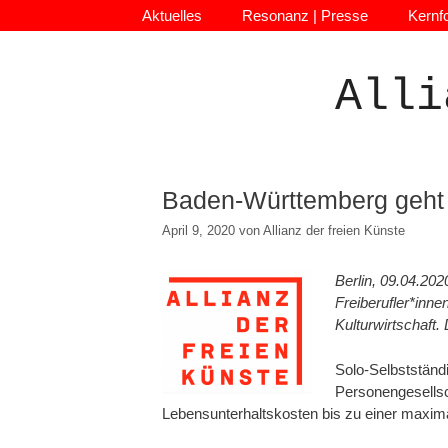
Zum
Aktuelles
Resonanz | Presse
Kernf
Inhalt
springen
Alli
Baden-Württemberg geht 
April 9, 2020
von
Allianz der freien Künste
Berlin, 09.04.202
Freiberufler*inne
Kulturwirtschaft.
Solo-Selbstständi
Personengesellsc
Lebensunterhaltskosten bis zu einer maxima