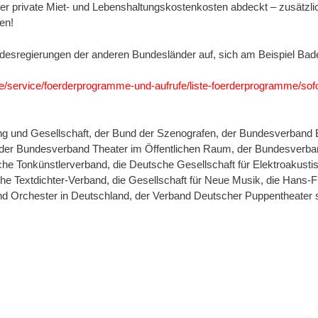
er private Miet- und Lebenshaltungskostenkosten abdeckt – zusätzlic
en!
Landesregierungen der anderen Bundesländer auf, sich am Beispiel Ba
/service/foerderprogramme-und-aufrufe/liste-foerderprogramme/sofor
g und Gesellschaft, der Bund der Szenografen, der Bundesverband Bi
der Bundesverband Theater im Öffent­li­­­chen Raum, der Bundesverba
 Tonkünstlerverband, die Deutsche Gesellschaft für Elektro­akus­ti
e Textdichter-Verband, die Ge­sel­lschaft für Neue Musik, die Hans-F
Orchester in Deutschland, der Ver­band Deut­scher Pup­pen­theater so